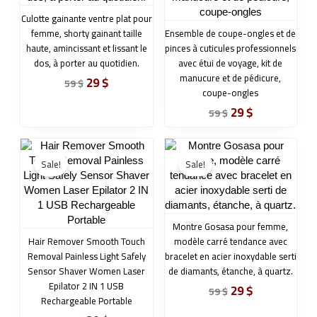
Culotte gainante ventre plat pour
femme, shorty gainant taille
Ensemble de coupe-ongles et de
haute, amincissant et lissant le
pinces à cuticules professionnels
dos, à porter au quotidien.
avec étui de voyage, kit de
manucure et de pédicure,
29
$
59
$
coupe-ongles
29
$
59
$
Original
Current
Original
Current
price
price
price
price
Sale!
Sale!
was:
is:
was:
is:
59 $.
29 $.
59 $.
29 $.
Montre Gosasa pour femme,
Hair Remover Smooth Touch
modèle carré tendance avec
Removal Painless Light Safely
bracelet en acier inoxydable serti
Sensor Shaver Women Laser
de diamants, étanche, à quartz.
Epilator 2 IN 1 USB
29
$
59
$
Rechargeable Portable