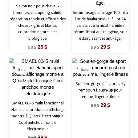
Savon noir pour cheveux
hommes, shampoing solide,
Sérum visage anti-âge 100 ml à
réparation rapide et efficace des
l’acide hyaluronique, à l’or 24
cheveux gris et blancs,
carats et à la nicotinamide :
coloration naturelle et
sérum liftant au collagène, soin
biologique
éclaircissant et anti-âge.
29
$
29
$
59
$
59
$
Original
Current
Original
Current
price
price
price
price
Sale!
Sale!
was:
is:
was:
is:
79 $.
39 $.
59 $.
29 $.
Soutien-gorge de sport sexy
rembourré push-up pour
femme, lingerie fitness
SMAEL 8045 multi fonctionnel
29
$
59
$
étanche sport double affichage
montre à Quartz électronique
Cool antichoc montre
électronique
39
$
79
$