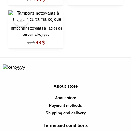
Original
Current
price
price
Sale!
was:
is:
Tampons nettoyants à l’acide de
59 $.
33 $.
curcuma kojique
33
$
59
$
About store
About store
Payment methods
Shipping and delivery
Terms and conditions