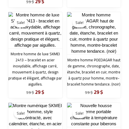
29
$
59
$
Original
Current
Original
Current
price
price
price
price
Sale!
Sale!
was:
is:
was:
is:
59 $.
29 $.
59 $.
29 $.
Montre homme de luxe SKMEI
2413 – bracelet en acier
Montre homme POEDAGAR haut
inoxydable, affichage carré,
de gamme, chronographe, date,
mouvement à quartz, design
étanche, bracelet en cuir, montre
pratique et élégant, affichage par
à quartz pour homme, montre-
aiguilles.
bracelet homme tendance. (noir)
29
$
29
$
59
$
59
$
Original
Current
Original
Current
price
price
price
price
Sale!
Sale!
was:
is:
was:
is:
59 $.
29 $.
59 $.
29 $.