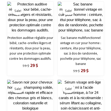
Original
Current
Original
Current
price
price
price
price
Sale!
Sale!
was:
is:
was:
is:
59 $.
29 $.
59 $.
29 $.
Protection auditive réglable pour
Sac banane multifonctionnel
bébé, cache-oreilles légers et
vintage en cuir pour homme :
résistants, doux pour la peau,
ceinture, étui pour téléphone,
pour une protection optimale
sac à dos de randonnée,
contre les dommages auditifs.
pochette pour téléphone, sac
banane
29
$
59
$
29
$
59
$
Original
Current
Original
Current
price
price
price
price
Sale!
Sale!
was:
is:
was:
is:
59 $.
29 $.
59 $.
29 $.