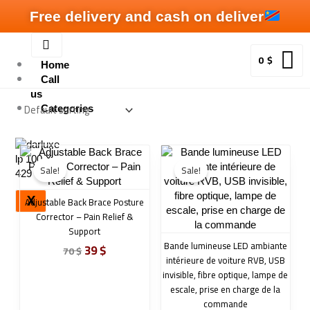
Skip
Free delivery and cash on deliver
to
content
0
$
Home
Call
us
Categories
Original
Current
Original
Current
price
price
price
price
Sale!
Sale!
was:
is:
was:
is:
70 $.
39 $.
79 $.
39 $.
X
Adjustable Back Brace Posture
Corrector – Pain Relief &
Support
Bande lumineuse LED ambiante
39
$
70
$
intérieure de voiture RVB, USB
invisible, fibre optique, lampe de
escale, prise en charge de la
commande