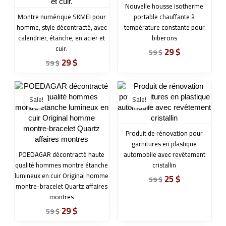
Nouvelle housse isotherme
Montre numérique SKMEI pour
portable chauffante à
homme, style décontracté, avec
température constante pour
calendrier, étanche, en acier et
biberons
cuir.
29
$
59
$
29
$
59
$
Original
Current
Original
Current
price
price
price
price
Sale!
Sale!
was:
is:
was:
is:
59 $.
29 $.
59 $.
25 $.
Produit de rénovation pour
garnitures en plastique
POEDAGAR décontracté haute
automobile avec revêtement
qualité hommes montre étanche
cristallin
lumineux en cuir Original homme
25
$
59
$
montre-bracelet Quartz affaires
montres
29
$
59
$