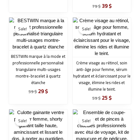
39
$
79
$
Original
Current
Original
Current
price
price
price
price
Sale!
Sale!
was:
is:
was:
is:
59 $.
29 $.
59 $.
25 $.
BESTWIN marque à la mode et
professionnelle personnalisé
Crème visage au rétinol, soin
triangulaire multi-usages
anti-âge pour femme, sérum
montre-bracelet à quartz
hydratant et éclaircissant pour le
étanche
visage, élimine les rides et
illumine le teint.
29
$
59
$
25
$
59
$
Original
Current
Original
Current
price
price
price
price
Sale!
Sale!
was:
is:
was:
is:
59 $.
29 $.
59 $.
29 $.