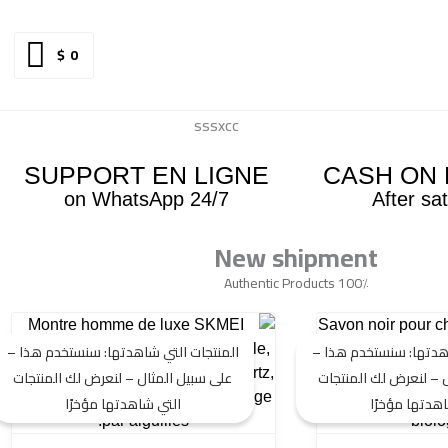
$
0
SUPPORT EN LIGNE
CASH ON 
24/7 on WhatsApp
After sat
New shipment
100٪ Authentic Products
لسعر
السعر
السعر
السعر
لأصلي
الحالي
الأصلي
الحالي
اهدتها: سنستخدم هذا –
المنتجات التي شاهدتها: سنستخدم هذا –
و:
هو:
هو:
هو:
 – لنعرض لك المنتجات
على سبيل المثال – لنعرض لك المنتجات
29 $.
59 $.
29 $.
59 $
هدتها مؤخرًا
التي شاهدتها مؤخرًا