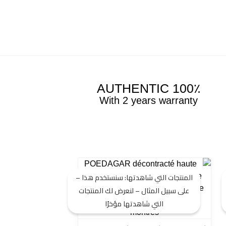
100٪ AUTHENTIC
With 2 years warranty
السعر
السعر
الأصلي
الحالي
المنتجات التي شاهدتها: سنستخدم هذا –
هو:
هو:
على سبيل المثال – لنعرض لك المنتجات
29 $.
59 $.
التي شاهدتها مؤخرًا