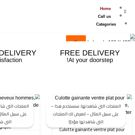
خصيص
Home
Call us
Categories
X
DELIVERY
FREE DELIVERY
isfaction
At your doorstep!
السعر
السعر
ا
الأصلي
الحالي
ا
المنتجات التي شاهدتها: سنستخدم هذا –
المنتجات التي ش
هو:
هو:
ه
على سبيل المثال – لنعرض لك المنتجات
على سبيل المثال
.
29 $.
59 $.
التي شاهدتها مؤخرًا
التي شا
Culotte gainante ventre plat pour