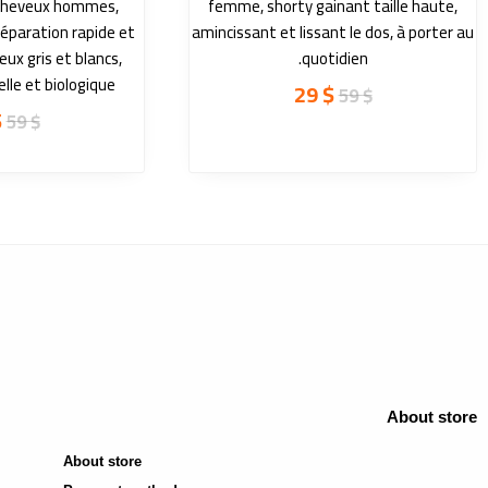
 cheveux hommes,
femme, shorty gainant taille haute,
réparation rapide et
amincissant et lissant le dos, à porter au
eux gris et blancs,
quotidien.
elle et biologique
29
$
59
$
$
59
$
About store
About store